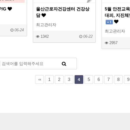
P/G
울산근로자건강센터 건강상
5월 안전교육
담
대피, 지진체
+ 1
최고관리자
06-24
최고관리자
1342
06-22
2957
다음
맨끝
1
2
3
5
6
7
8
9
4