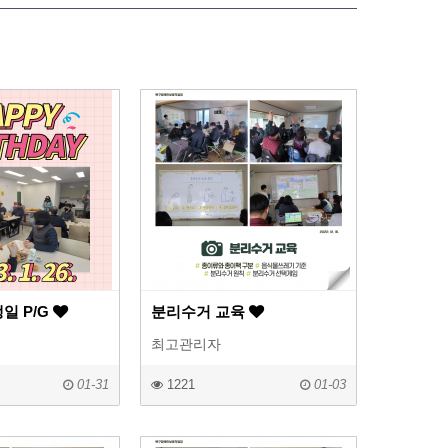
일 P/G
분리수거 교육
최고관리자
01-31
1221
01-03